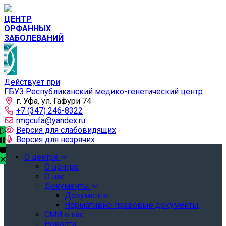
ЦЕНТР
ОРФАННЫХ
ЗАБОЛЕВАНИЙ
Действует при
ГБУЗ Республиканский медико-генетический центр
г. Уфа, ул. Гафури 74
+7 (347) 246-8322
rmgcufa@yandex.ru
Версия для слабовидящих
Версия для незрячих
О центре
О центре
О нас
Документы
Документы
Нормативно-правовые документы
СМИ о нас
Новости