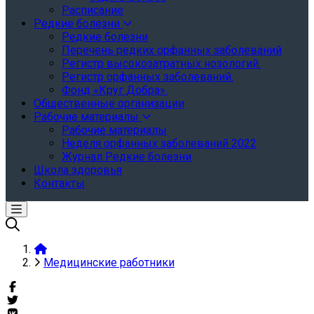
Расписание
Редкие болезни
Редкие болезни
Перечень редких орфанных заболеваний
Регистр высокозатратных нозологий.
Регистр орфанных заболеваний.
Фонд «Круг Добра».
Общественные организации
Рабочие материалы
Рабочие материалы
Неделя орфанных заболеваний 2022
Журнал Редкие болезни
Школа здоровья
Контакты
Медицинские работники