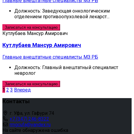
Главные внештатные специалисты МЗ РБ
Должность:
Заведующая онкологическим
отделением противоопухолевой лекарст...
Записаться на консультацию
Кутлубаев Мансур Амирович
Кутлубаев Мансур Амирович
Главные внештатные специалисты МЗ РБ
Должность:
Главный внештатный специалист
невролог
Записаться на консультацию
1
2
3
Вперед
Контакты
г. Уфа, ул. Гафури 74
+7 (347) 246-8322
rmgcufa@yandex.ru
На сайте обнаружена ошибка