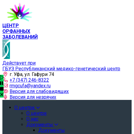
ЦЕНТР
ОРФАННЫХ
ЗАБОЛЕВАНИЙ
Действует при
ГБУЗ Республиканский медико-генетический центр
г. Уфа, ул. Гафури 74
+7 (347) 246-8322
rmgcufa@yandex.ru
Версия для слабовидящих
Версия для незрячих
О центре
О центре
О нас
Документы
Документы