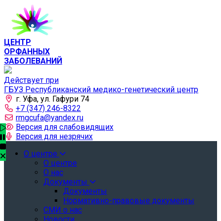
ЦЕНТР
ОРФАННЫХ
ЗАБОЛЕВАНИЙ
Действует при
ГБУЗ Республиканский медико-генетический центр
г. Уфа, ул. Гафури 74
+7 (347) 246-8322
rmgcufa@yandex.ru
Версия для слабовидящих
Версия для незрячих
О центре
О центре
О нас
Документы
Документы
Нормативно-правовые документы
СМИ о нас
Новости