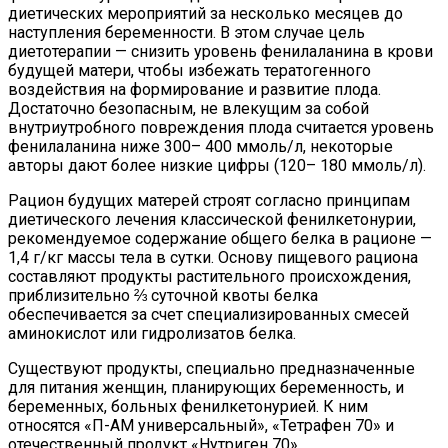
диетических мероприятий за несколько месяцев до
наступления беременности. В этом случае цель
диетотерапии — снизить уровень фенилаланина в крови
будущей матери, чтобы избежать тератогенного
воздействия на формирование и развитие плода.
Достаточно безопасным, не влекущим за собой
внутриутробного повреждения плода считается уровень
фенилаланина ниже 300– 400 ммоль/л, некоторые
авторы дают более низкие цифры (120– 180 ммоль/л).
Рацион будущих матерей строят согласно принципам
диетического лечения классической фенилкетонурии,
рекомендуемое содержание общего белка в рационе —
1,4 г/кг массы тела в сутки. Основу пищевого рациона
составляют продукты растительного происхождения,
приблизительно ⅔ суточной квоты белка
обеспечивается за счет специализированных смесей
аминокислот или гидролизатов белка.
Существуют продукты, специально предназначенные
для питания женщин, планирующих беременность, и
беременных, больных фенилкетонурией. К ним
относятся «П-АМ универсальный», «Тетрафен 70» и
отечественный продукт «Нутриген 70».