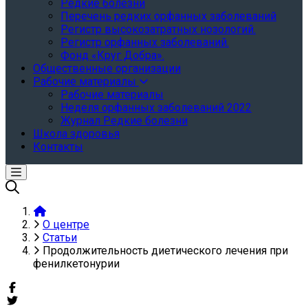
Редкие болезни
Перечень редких орфанных заболеваний
Регистр высокозатратных нозологий.
Регистр орфанных заболеваний.
Фонд «Круг Добра».
Общественные организации
Рабочие материалы
Рабочие материалы
Неделя орфанных заболеваний 2022
Журнал Редкие болезни
Школа здоровья
Контакты
О центре
Статьи
Продолжительность диетического лечения при
фенилкетонурии