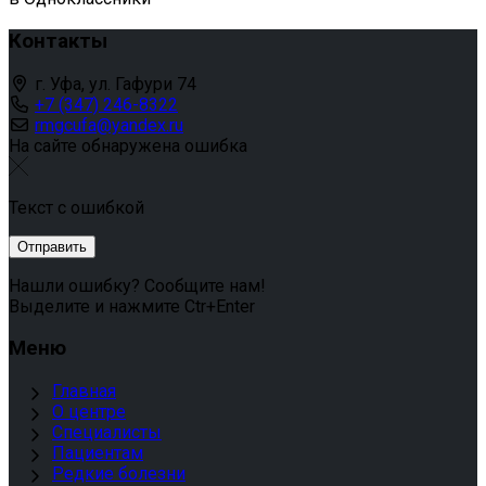
Контакты
г. Уфа, ул. Гафури 74
+7 (347) 246-8322
rmgcufa@yandex.ru
На сайте обнаружена ошибка
Текст с ошибкой
Нашли ошибку? Сообщите нам!
Выделите и нажмите Ctr+Enter
Меню
Главная
О центре
Специалисты
Пациентам
Редкие болезни