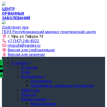
ЦЕНТР
ОРФАННЫХ
ЗАБОЛЕВАНИЙ
Действует при
ГБУЗ Республиканский медико-генетический центр
г. Уфа, ул. Гафури 74
+7 (347) 246-8322
rmgcufa@yandex.ru
Версия для слабовидящих
Версия для незрячих
О центре
О центре
О нас
Документы
Документы
Нормативно-правовые документы
СМИ о нас
Новости
Видеогалерея
Видеогалерея