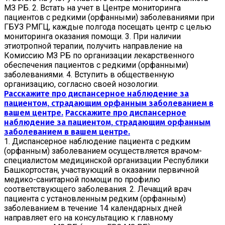
МЗ РБ. 2. Встать на учет в Центре мониторинга
пациентов с редкими (орфанными) заболеваниями при
ГБУЗ РМГЦ, каждые полгода посещать центр с целью
мониторинга оказания помощи. 3. При наличии
этиотропной терапии, получить направление на
Комиссию МЗ РБ по организации лекарственного
обеспечения пациентов с редкими (орфанными)
заболеваниями. 4. Вступить в общественную
организацию, согласно своей нозологии.
Расскажите про диспансерное наблюдение за
пациентом, страдающим орфанным заболеванием в
вашем центре.
Расскажите про диспансерное
наблюдение за пациентом, страдающим орфанным
заболеванием в вашем центре.
1. Диспансерное наблюдение пациента с редким
(орфанным) заболеванием осуществляется врачом-
специалистом медицинской организации Республики
Башкортостан, участвующий в оказании первичной
медико-санитарной помощи по профилю
соответствующего заболевания. 2. Лечащий врач
пациента с установленным редким (орфанным)
заболеванием в течение 14 календарных дней
направляет его на консультацию к главному