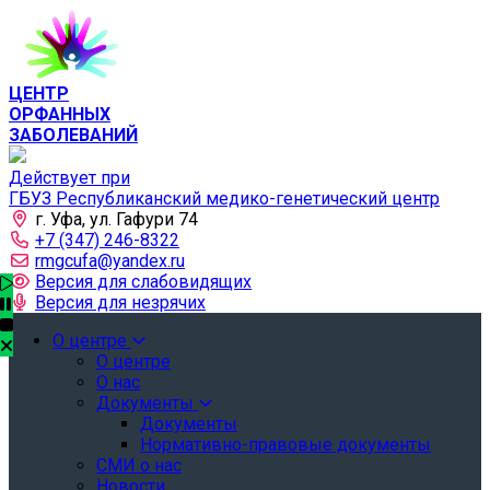
ЦЕНТР
ОРФАННЫХ
ЗАБОЛЕВАНИЙ
Действует при
ГБУЗ Республиканский медико-генетический центр
г. Уфа, ул. Гафури 74
+7 (347) 246-8322
rmgcufa@yandex.ru
Версия для слабовидящих
Версия для незрячих
О центре
О центре
О нас
Документы
Документы
Нормативно-правовые документы
СМИ о нас
Новости