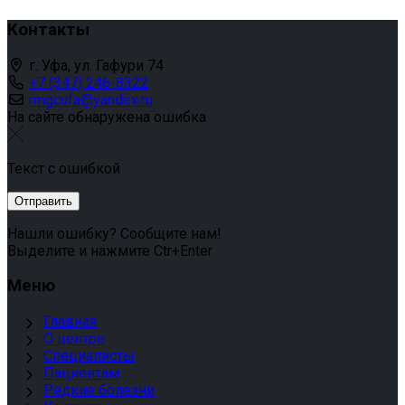
Контакты
г. Уфа, ул. Гафури 74
+7 (347) 246-8322
rmgcufa@yandex.ru
На сайте обнаружена ошибка
Текст с ошибкой
Нашли ошибку? Сообщите нам!
Выделите и нажмите Ctr+Enter
Меню
Главная
О центре
Специалисты
Пациентам
Редкие болезни