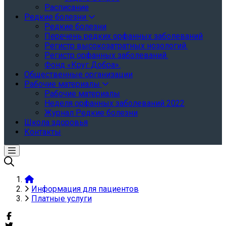
Расписание
Редкие болезни
Редкие болезни
Перечень редких орфанных заболеваний
Регистр высокозатратных нозологий.
Регистр орфанных заболеваний.
Фонд «Круг Добра».
Общественные организации
Рабочие материалы
Рабочие материалы
Неделя орфанных заболеваний 2022
Журнал Редкие болезни
Школа здоровья
Контакты
Информация для пациентов
Платные услуги