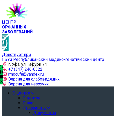
ЦЕНТР
ОРФАННЫХ
ЗАБОЛЕВАНИЙ
Действует при
ГБУЗ Республиканский медико-генетический центр
г. Уфа, ул. Гафури 74
+7 (347) 246-8322
rmgcufa@yandex.ru
Версия для слабовидящих
Версия для незрячих
О центре
О центре
О нас
Документы
Документы