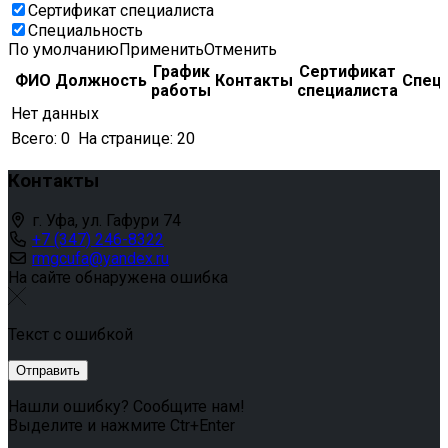
Сертификат специалиста
Специальность
По умолчанию
Применить
Отменить
График
Сертификат
ФИО
Должность
Контакты
Спец
работы
специалиста
Нет данных
Всего:
0
На странице:
20
Контакты
г. Уфа, ул. Гафури 74
+7 (347) 246-8322
rmgcufa@yandex.ru
На сайте обнаружена ошибка
Текст с ошибкой
Нашли ошибку? Сообщите нам!
Выделите и нажмите Ctr+Enter