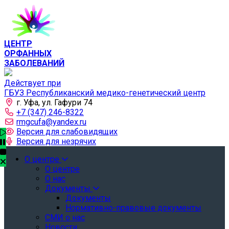
ЦЕНТР
ОРФАННЫХ
ЗАБОЛЕВАНИЙ
Действует при
ГБУЗ Республиканский медико-генетический центр
г. Уфа, ул. Гафури 74
+7 (347) 246-8322
rmgcufa@yandex.ru
Версия для слабовидящих
Версия для незрячих
О центре
О центре
О нас
Документы
Документы
Нормативно-правовые документы
СМИ о нас
Новости