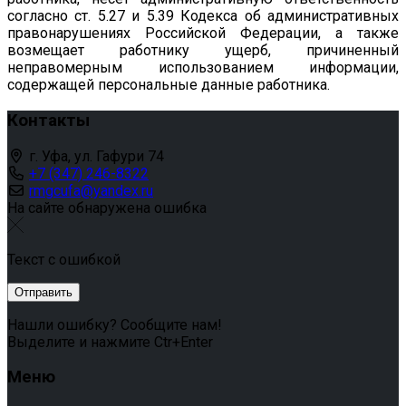
согласно ст. 5.27 и 5.39 Кодекса об административных
правонарушениях Российской Федерации, а также
возмещает работнику ущерб, причиненный
неправомерным использованием информации,
содержащей персональные данные работника.
Контакты
г. Уфа, ул. Гафури 74
+7 (347) 246-8322
rmgcufa@yandex.ru
На сайте обнаружена ошибка
Текст с ошибкой
Нашли ошибку? Сообщите нам!
Выделите и нажмите Ctr+Enter
Меню