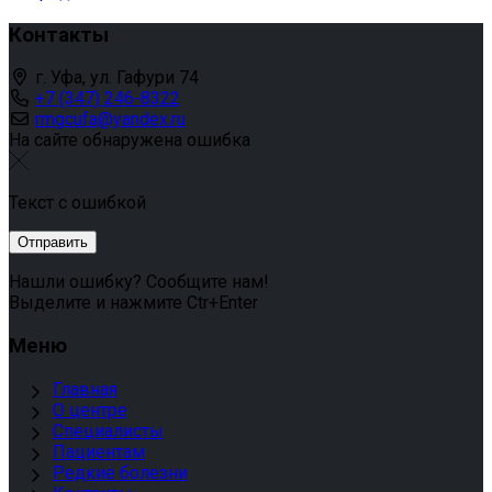
Контакты
г. Уфа, ул. Гафури 74
+7 (347) 246-8322
rmgcufa@yandex.ru
На сайте обнаружена ошибка
Текст с ошибкой
Нашли ошибку? Сообщите нам!
Выделите и нажмите Ctr+Enter
Меню
Главная
О центре
Специалисты
Пациентам
Редкие болезни