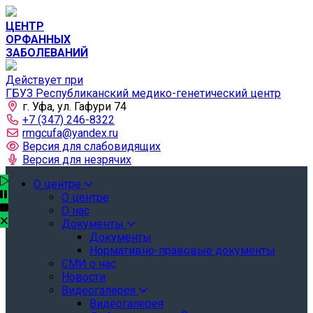
ЦЕНТР
ОРФАННЫХ
ЗАБОЛЕВАНИЙ
Действует при
ГБУЗ Республиканский медико-генетический центр
г. Уфа, ул. Гафури 74
+7 (347) 246-8322
rmgcufa@yandex.ru
Версия для слабовидящих
Версия для незрячих
О центре
О центре
О нас
Документы
Документы
Нормативно-правовые документы
СМИ о нас
Новости
Видеогалерея
Видеогалерея