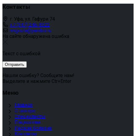
Контакты
г. Уфа, ул. Гафури 74
+7 (347) 246-8322
rmgcufa@yandex.ru
На сайте обнаружена ошибка
Текст с ошибкой
Нашли ошибку? Сообщите нам!
Выделите и нажмите Ctr+Enter
Меню
Главная
О центре
Специалисты
Пациентам
Редкие болезни
Контакты