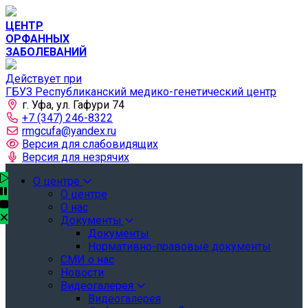
ЦЕНТР
ОРФАННЫХ
ЗАБОЛЕВАНИЙ
Действует при
ГБУЗ Республиканский медико-генетический центр
г. Уфа, ул. Гафури 74
+7 (347) 246-8322
rmgcufa@yandex.ru
Версия для слабовидящих
Версия для незрячих
О центре
О центре
О нас
Документы
Документы
Нормативно-правовые документы
СМИ о нас
Новости
Видеогалерея
Видеогалерея