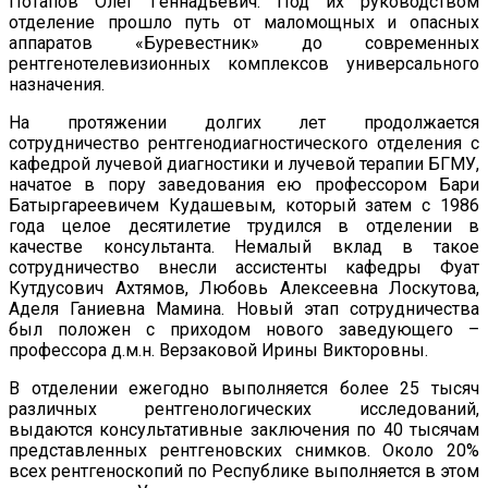
Потапов Олег Геннадьевич. Под их руководством
отделение прошло путь от маломощных и опасных
аппаратов «Буревестник» до современных
рентгенотелевизионных комплексов универсального
назначения.
На протяжении долгих лет продолжается
сотрудничество рентгенодиагностического отделения с
кафедрой лучевой диагностики и лучевой терапии БГМУ,
начатое в пору заведования ею профессором Бари
Батыргареевичем Кудашевым, который затем с 1986
года целое десятилетие трудился в отделении в
качестве консультанта. Немалый вклад в такое
сотрудничество внесли ассистенты кафедры Фуат
Кутдусович Ахтямов, Любовь Алексеевна Лоскутова,
Аделя Ганиевна Мамина. Новый этап сотрудничества
был положен с приходом нового заведующего –
профессора д.м.н. Верзаковой Ирины Викторовны.
В отделении ежегодно выполняется более 25 тысяч
различных рентгенологических исследований,
выдаются консультативные заключения по 40 тысячам
представленных рентгеновских снимков. Около 20%
всех рентгеноскопий по Республике выполняется в этом